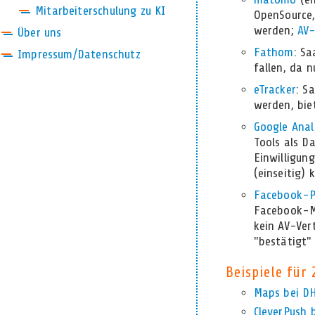
Mitarbeiterschulung zu KI
OpenSource,
werden;
AV-
Über uns
Fathom
: Sa
Impressum/Datenschutz
fallen, da 
eTracker
: S
werden, bi
Google Anal
Tools als D
Einwilligun
(einseitig)
Facebook-P
Facebook-Ma
kein AV-Ver
"bestätigt"
Beispiele für
Maps bei D
CleverPush 