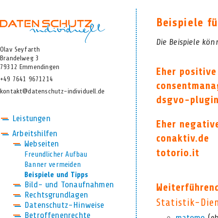
Beispiele f
Die Beispiele kön
Olav Seyfarth
Brandelweg 3
79312 Emmendingen
Eher positive
+49 7641 9671214
consentmana
kontakt@datenschutz-individuell.de
dsgvo-plugi
Leistungen
Eher negative
Arbeitshilfen
conaktiv.de
Webseiten
totorio.it
Freundlicher Aufbau
Banner vermeiden
Beispiele und Tipps
Bild- und Tonaufnahmen
Weiterführen
Rechtsgrundlagen
Statistik-Die
Datenschutz-Hinweise
Betroffenenrechte
matomo
(eh