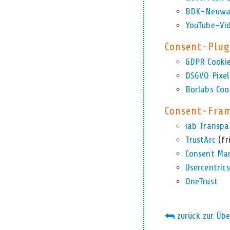
BDK-Neuwag
YouTube-Vid
Consent-Plug
GDPR Cooki
DSGVO Pixe
Borlabs Coo
Consent-Fra
iab Transp
TrustArc
(fr
Consent Ma
Usercentri
OneTrust
zurück zur Übe