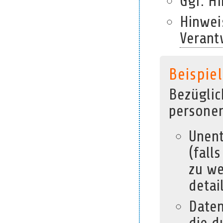
Ggf. H
Hinwei
Verant
Beispiel
Bezüglic
personen
Unent
(fall
zu we
detai
Daten