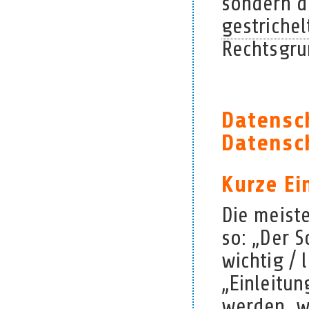
sondern d
gestrichel
Rechtsgr
Datensc
Datensc
Kurze Ei
Die meist
so: „Der 
wichtig / 
„Einleitun
werden, w