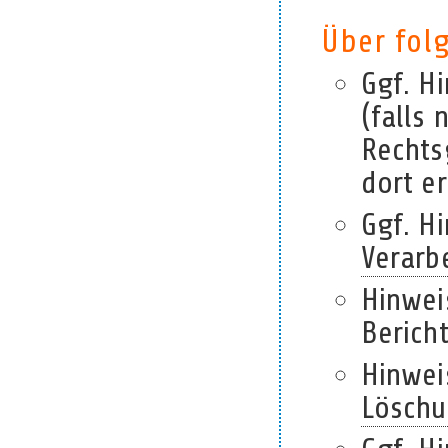
Über fol
Ggf. H
(falls 
Rechts
dort e
Ggf. H
Verarb
Hinwei
Berich
Hinwei
Lösch