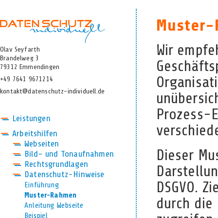
Muster-
Wir empfe
Olav Seyfarth
Brandelweg 3
Geschäftsp
79312 Emmendingen
Organisat
+49 7641 9671214
kontakt@datenschutz-individuell.de
unübersic
Prozess-E
Leistungen
verschiede
Arbeitshilfen
Webseiten
Dieser Mus
Bild- und Tonaufnahmen
Rechtsgrundlagen
Darstellu
Datenschutz-Hinweise
DSGVO. Zie
Einführung
Muster-Rahmen
durch die
Anleitung Webseite
Beispiel