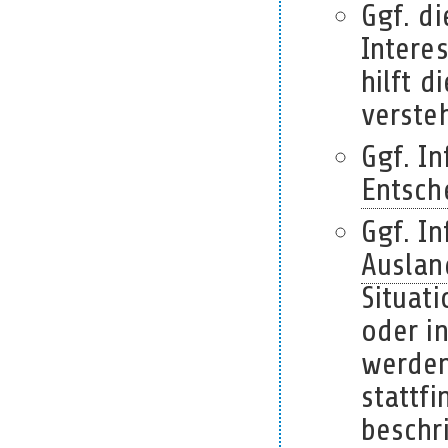
Ggf. d
Intere
hilft d
verste
Ggf. I
Entsch
Ggf. I
Auslan
Situat
oder i
werden
stattfi
beschr