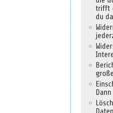
die d
triff
du da
Wider
jeder
Wider
Inter
Beric
große
Einsc
Dann 
Lösch
Daten