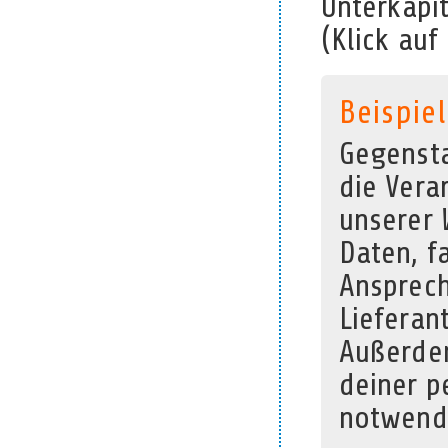
Unterkapi
(Klick auf
Beispiel
Gegensta
die Vera
unserer 
Daten, f
Ansprech
Lieferan
Außerdem
deiner p
notwend